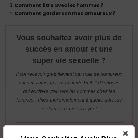
Comment être avec les hommes ?
Comment garder son mec amoureux ?
Vous souhaitez avoir plus de
succès en amour et une
super vie sexuelle ?
Pour recevoir gratuitement par mail de nombreux
conseils ainsi que mon guide PDF "10 choses
qui excitent vraiment les hommes chez les
femmes", dites-moi simplement à quelle adresse
je dois vous les envoyer !