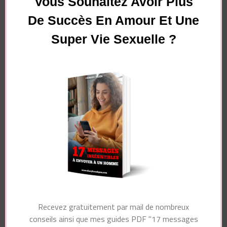
Vous Souhaitez Avoir Plus
De Succès En Amour Et Une
Super Vie Sexuelle ?
Essayez. Vous pouvez vous désinscrire à tout moment.
Navigation
Article précédent
d'article
Article suivant
Tout savoir sur les
hommes – 10 trucs à
Comment faire avec
savoir sur les
les hommes ?
hommes
Recevez gratuitement par mail de nombreux
conseils ainsi que mes guides PDF "17 messages
Vous pourriez également aimer...