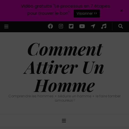
Vidéo gratuite "Le processus en 7 étapes
+
pour trouver le bon"
Visionner >>
Comment
Attirer Un
Homme
Comprendre les hommes + séduire un homme + le faire tomber
amoureux !