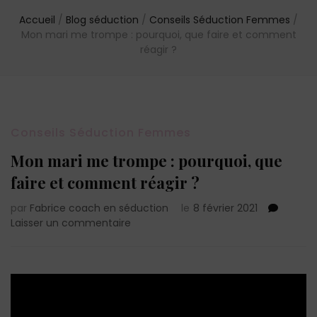
Accueil
/
Blog séduction
/
Conseils Séduction Femmes
/
Mon mari me trompe : pourquoi, que faire et comment
réagir ?
Conseils Séduction Femmes
Mon mari me trompe : pourquoi, que
faire et comment réagir ?
par
Fabrice coach en séduction
le
8 février 2021
sur
Laisser un commentaire
Mon
mari
me
trompe
:
pourquoi,