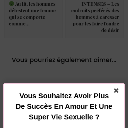
Au lit, les hommes
INTENSES – Les
détestent une femme
endroits préférés des
qui se comporte
hommes à caresser
comme…
pour les faire fondre
de désir
Vous pourriez également aimer...
Vous Souhaitez Avoir Plus
De Succès En Amour Et Une
Laisser un commentaire
Super Vie Sexuelle ?