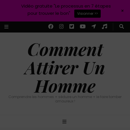
Vidéo gratuite "Le processus en 7 étapes
+
pour trouver le bon"
Visionner >>
Comment
Attirer Un
Homme
Comprendre les hommes + séduire un homme + le faire tomber
amoureux !