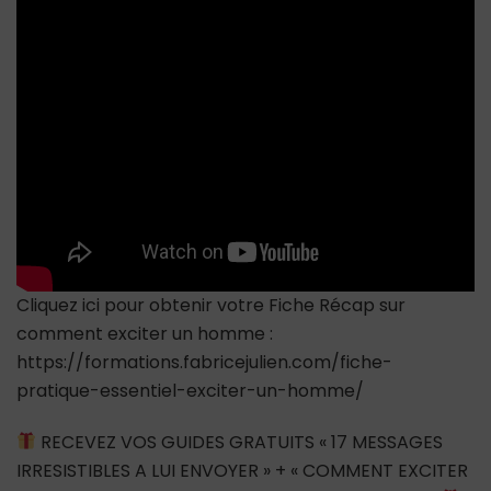
A
TOUT
PRIX
avec
une
femme
Cliquez ici pour obtenir votre Fiche Récap sur
comment exciter un homme :
https://formations.fabricejulien.com/fiche-
pratique-essentiel-exciter-un-homme/
RECEVEZ VOS GUIDES GRATUITS « 17 MESSAGES
IRRESISTIBLES A LUI ENVOYER » + « COMMENT EXCITER