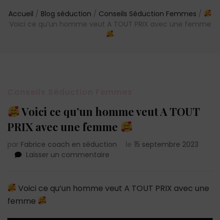
Accueil
/
Blog séduction
/
Conseils Séduction Femmes
/
Voici ce qu’un homme veut A TOUT PRIX avec une femme
Conseils Séduction Femmes
Voici ce qu’un homme veut A TOUT
PRIX avec une femme
par
Fabrice coach en séduction
le
15 septembre 2023
sur
Laisser un commentaire
Voici
ce
Voici ce qu’un homme veut A TOUT PRIX avec une
qu’un
femme
homme
veut