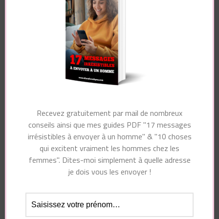
Essayez. Vous pouvez vous désinscrire à tout moment.
Recevez gratuitement par mail de nombreux
conseils ainsi que mes guides PDF "17 messages
irrésistibles à envoyer à un homme" & "10 choses
Navigation
qui excitent vraiment les hommes chez les
Article précédent
d'article
femmes". Dites-moi simplement à quelle adresse
Article suivant
Comment toucher un
je dois vous les envoyer !
homme
Insécurité, manque
sensuellement (≠
de confiance en soi et
sexuellement) pour
d’estime de soi
LE RENDRE FOU