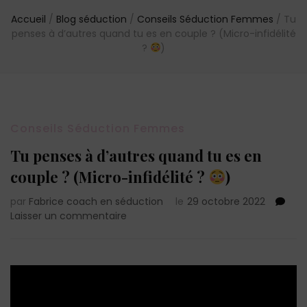
Accueil
/
Blog séduction
/
Conseils Séduction Femmes
/
Tu
penses à d’autres quand tu es en couple ? (Micro-infidélité
?
)
Conseils Séduction Femmes
Tu penses à d’autres quand tu es en
couple ? (Micro-infidélité ?
)
par
Fabrice coach en séduction
le
29 octobre 2022
sur
Laisser un commentaire
Tu
penses
à
d’autres
quand
tu