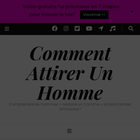
Vidéo gratuite "Le processus en 7 étapes
+
pour trouver le bon"
Visionner >>
Comment
Attirer Un
Homme
Comprendre les hommes + séduire un homme + le faire tomber
amoureux !