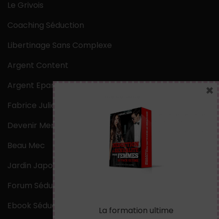
Le Grivois
Coaching Séduction
Libertinage Sans Complexe
Argent Content
Argent Epargne
×
Fabrice Julien
Devenir Mentaliste
Beau Mec
Jardin Japonais Zen
Forum Séduction
Ebook Séduction
La formation ultime