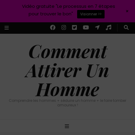
Vidéo gratuite "Le processus en 7 étapes
+
pour trouver le bon"
Visionner >>
Comment
Attirer Un
Homme
Comprendre les hommes + séduire un homme + le faire tomber
amoureux !