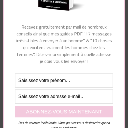
Navigation
Article précédent
Article suivant
d'article
Recevez gratuitement par mail de nombreux
Est-il « original » ou
Les insécurités des
conseils ainsi que mes guides PDF "17 messages
« pathologique » ? 10
hommes et des
irrésistibles à envoyer à un homme" & "10 choses
différences
femmes
qui excitent vraiment les hommes chez les
femmes". Dites-moi simplement à quelle adresse
je dois vous les envoyer !
Vous pourriez également aimer...
Pas de courrier indésirable. Vous pouvez vous désinscrire quand
vous le souhaitez.