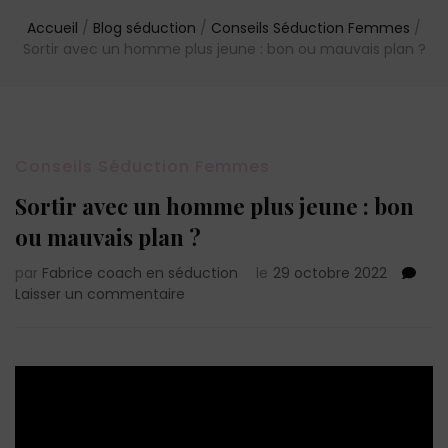
Accueil
/
Blog séduction
/
Conseils Séduction Femmes
/
Sortir avec un homme plus jeune : bon ou mauvais plan ?
Conseils Séduction Femmes
Sortir avec un homme plus jeune : bon
ou mauvais plan ?
par
Fabrice coach en séduction
le
29 octobre 2022
sur
Laisser un commentaire
Sortir
avec
un
homme
plus
jeune
: