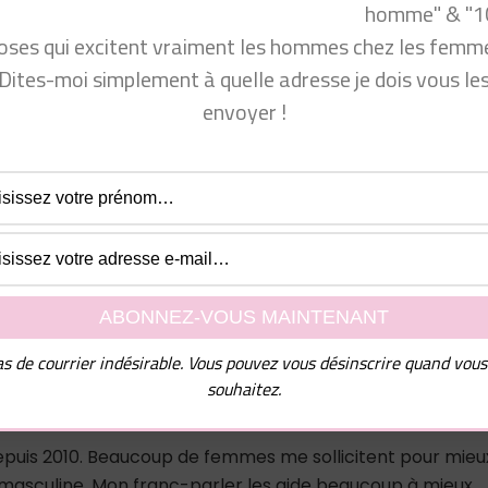
homme" & "1
 venir consulter mon site Conseils Séduction Femmes ou m
oses qui excitent vraiment les hommes chez les femme
Dites-moi simplement à quelle adresse je dois vous le
envoyer !
ok.com/groups/conseilsseductionfemmes/
com/produit_bio/
cyprine
jUN3_CQ9pszZbxBvf5KQ
rerunhomme.fr/reseaux-sociaux-de-fabrice-julien/
rait bien vous intéresser 👁 : https://youtu.be/T-eNsyagn
teamcyprine » dans les commentaires !
s de courrier indésirable. Vous pouvez vous désinscrire quand vous
souhaitez.
depuis 2010. Beaucoup de femmes me sollicitent pour mieu
asculine. Mon franc-parler les aide beaucoup à mieux