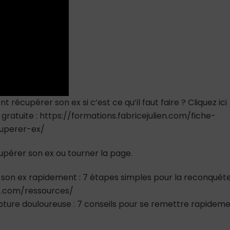
une
dernière
chance,
bonne
ou
pire
idée
du
siècle
?
upérer son ex si c’est ce qu’il faut faire ? Cliquez ici
ratuite : https://formations.fabricejulien.com/fiche-
cuperer-ex/
pérer son ex ou tourner la page.
 son ex rapidement : 7 étapes simples pour la reconquêt
nt.com/ressources/
rupture douloureuse : 7 conseils pour se remettre rapidem