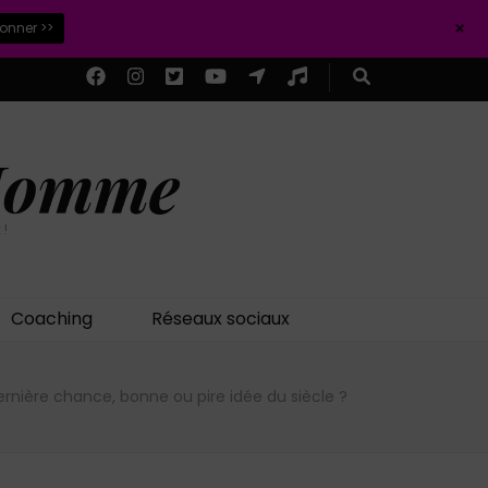
+
ionner >>
 Homme
 !
Coaching
Réseaux sociaux
ernière chance, bonne ou pire idée du siècle ?