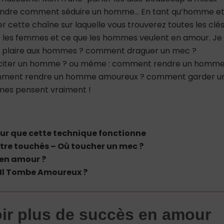
rendre comment séduire un homme… En tant qu’homme e
er cette chaîne sur laquelle vous trouverez toutes les clé
 les femmes et ce que les hommes veulent en amour. Je
nt plaire aux hommes ? comment draguer un mec ?
citer un homme ? ou même : comment rendre un homm
mment rendre un homme amoureux ? comment garder u
mes pensent vraiment !
 pour que cette technique fonctionne
re touchés – Où toucher un mec ?
en amour ?
l Tombe Amoureux ?
ir plus de succès en amour