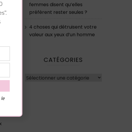
0
femmes disent qu’elles
e
s".
préfèrent rester seules ?
s
4 choses qui détruisent votre
valeur aux yeux d’un homme
CATÉGORIES
Catégories
ew
 le
x