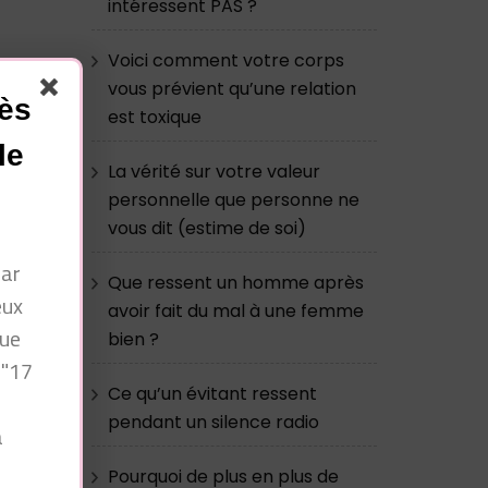
intéressent PAS ?
Voici comment votre corps
vous prévient qu’une relation
cès
est toxique
le
La vérité sur votre valeur
s
personnelle que personne ne
vous dit (estime de soi)
par
Que ressent un homme après
eux
avoir fait du mal à une femme
que
bien ?
 "17
Ce qu’un évitant ressent
pendant un silence radio
à
n
Pourquoi de plus en plus de