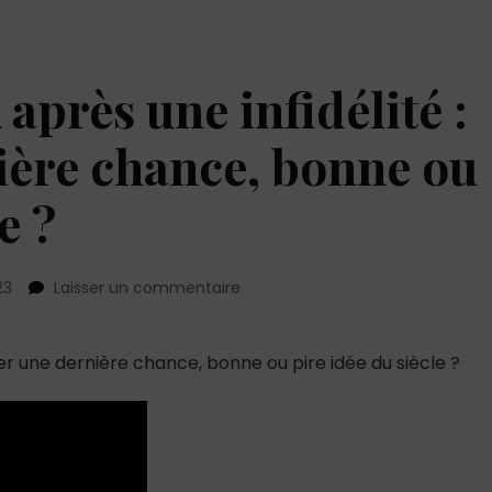
après une infidélité :
ière chance, bonne ou
e ?
sur
23
Laisser un commentaire
Récupérer
son
ex
er une dernière chance, bonne ou pire idée du siècle ?
après
une
infidélité
:
donner