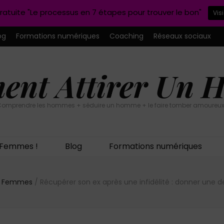
ratuite "Le processus en 7 étapes pour trouver le bon"
Vis
og
Formations numériques
Coaching
Réseaux sociaux
nt Attirer Un
omprendre les hommes + séduire un homme + le faire tomber amoureux
n Femmes !
Blog
Formations numériques
on Femmes
/
Récupérer son ex après une infidélité : donner une d