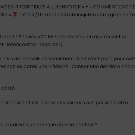
AGES IRRESISTIBLES A LUI ENVOYER » + « COMMENT EXCIT
ILE »
: https://formations.fabricejulien.com/guide-offe
e Garder ! Séduire VOTRE homme idéal en appréciant la
ver-lerencontrer-legarder/
 plus de conseils en séduction ! Aller c’est parti pour cet
rer son ex après une infidélité : donner une dernière chan
délité.
’est passé et sur les raisons qui vous ont poussé à être
té, à cause d’un manque dans la relation ?