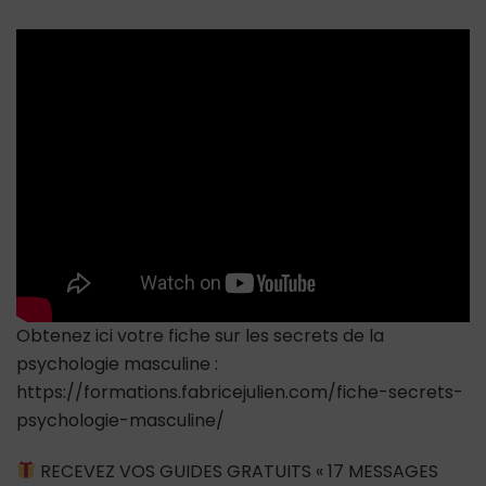
A
FOND
dans
une
relation
AVANT
DE
DISPARAITRE
?
Obtenez ici votre fiche sur les secrets de la
psychologie masculine :
https://formations.fabricejulien.com/fiche-secrets-
psychologie-masculine/
RECEVEZ VOS GUIDES GRATUITS « 17 MESSAGES