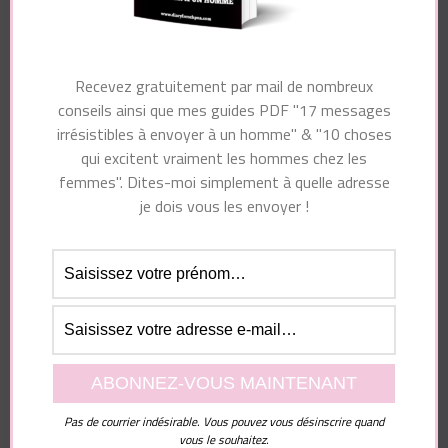
Navigation
Article précédent
Article suivant
d'article
Comment FAIRE
10 choses à ne jamais
Recevez gratuitement par mail de nombreux
BANDER un Homme
dire à un homme au
conseils ainsi que mes guides PDF "17 messages
? 6 Astuces Pour Le
risque de l’éloigner
irrésistibles à envoyer à un homme" & "10 choses
METTRE DUR
de vous
qui excitent vraiment les hommes chez les
femmes". Dites-moi simplement à quelle adresse
je dois vous les envoyer !
Vous pourriez également aimer...
Pas de courrier indésirable. Vous pouvez vous désinscrire quand
Laisser un commentaire
vous le souhaitez.