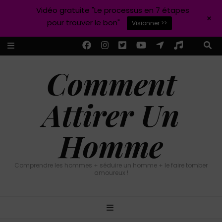
Vidéo gratuite "Le processus en 7 étapes
+
pour trouver le bon"
Visionner >>
Comment
Attirer Un
Homme
Comprendre les hommes + séduire un homme + le faire tomber
amoureux !