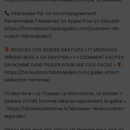
Intéressée Par Un Accompagnement
Personnalisé ? Réservez Un Appel Pour En Discuter :
https://formations.fabricejulien.com/prendre-rdv-
coach-fabricejulien/
RECEVEZ VOS GUIDES GRATUITS « 17 MESSAGES
IRRESISTIBLES A LUI ENVOYER » + « COMMENT EXCITER
UN HOMME SANS PASSER POUR UNE FILLE FACILE »
:
https://formations.fabricejulien.com/guide-offert-
seduction-femmes/
Mon livre « Le Trouver, Le Rencontrer, Le Garder !
Séduire VOTRE homme idéal en appréciant la quête »
: https://attirerunhomme.fr/letrouver-lerencontrer-
legarder/
Visitez aussi mon site Attirer Un Homme pour plus de