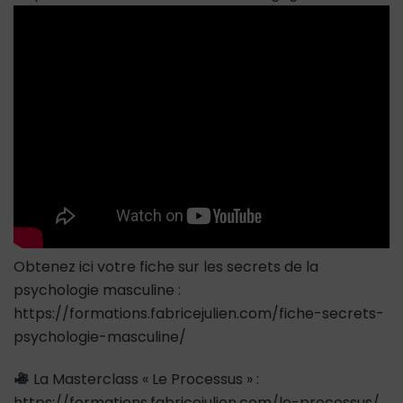
Intéressés
Puis
Disparaissent
Et
Ne
Veulent
Pas
S’engager
?
Obtenez ici votre fiche sur les secrets de la
psychologie masculine :
https://formations.fabricejulien.com/fiche-secrets-
psychologie-masculine/
La Masterclass « Le Processus » :
https://formations.fabricejulien.com/le-processus/