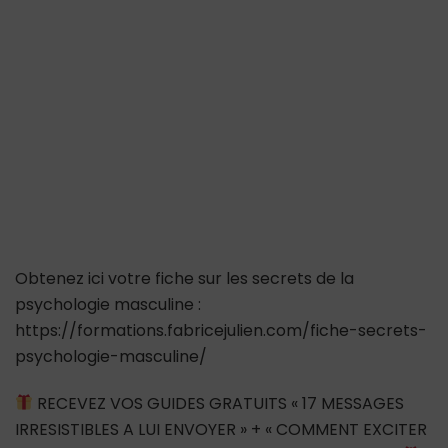
a
une
copine
?
#ilestencouple
#ilaunecopine
Obtenez ici votre fiche sur les secrets de la
psychologie masculine :
https://formations.fabricejulien.com/fiche-secrets-
psychologie-masculine/
RECEVEZ VOS GUIDES GRATUITS « 17 MESSAGES
IRRESISTIBLES A LUI ENVOYER » + « COMMENT EXCITER