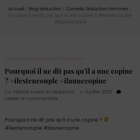
Accueil
/
Blog séduction
/
Conseils Séduction Femmes
/
Pourquoi il ne dit pas qu’il a une copine ? #ilestencouple
#ilaunecopine
Conseils Séduction Femmes
Pourquoi il ne dit pas qu’il a une copine
? #ilestencouple #ilaunecopine
par
Fabrice coach en séduction
le
11 juillet 2023
sur
Laisser un commentaire
Pourquoi
il
ne
Pourquoi il ne dit pas qu’il a une copine ?
dit
#ilestencouple #ilaunecopine
pas
qu’il