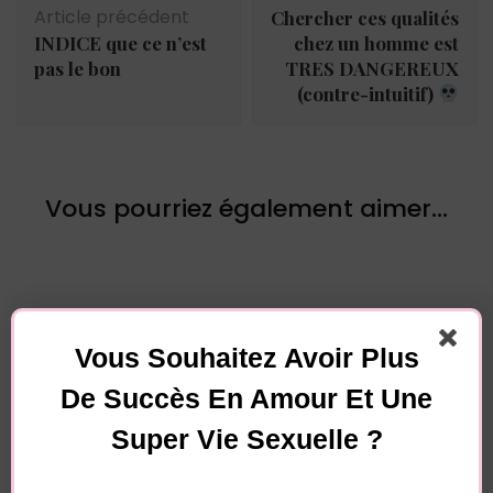
d'article
Article précédent
Chercher ces qualités
INDICE que ce n’est
chez un homme est
pas le bon
TRES DANGEREUX
(contre-intuitif)
Vous pourriez également aimer...
Vous Souhaitez Avoir Plus
De Succès En Amour Et Une
Laisser un commentaire
Super Vie Sexuelle ?
Votre adresse e-mail ne sera pas publiée.
Les