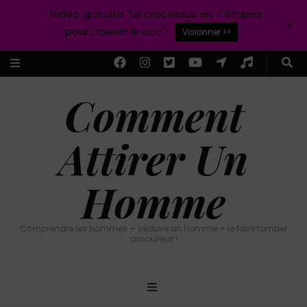
Vidéo gratuite "Le processus en 7 étapes
+
pour trouver le bon"
Visionner >>
Comment
Attirer Un
Homme
Comprendre les hommes + séduire un homme + le faire tomber
amoureux !