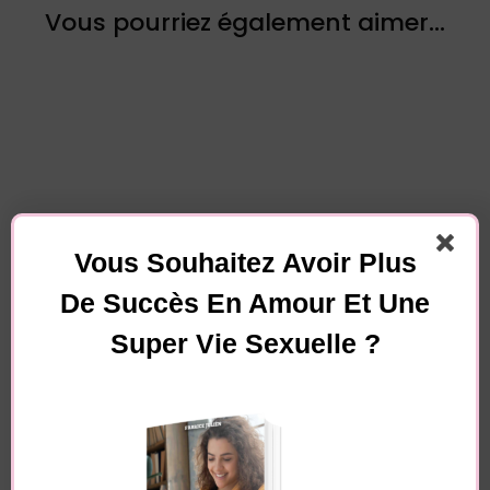
Vous pourriez également aimer...
Laisser un commentaire
Vous Souhaitez Avoir Plus
Votre adresse e-mail ne sera pas publiée.
Les
De Succès En Amour Et Une
champs obligatoires sont indiqués avec
*
Super Vie Sexuelle ?
Commentaire