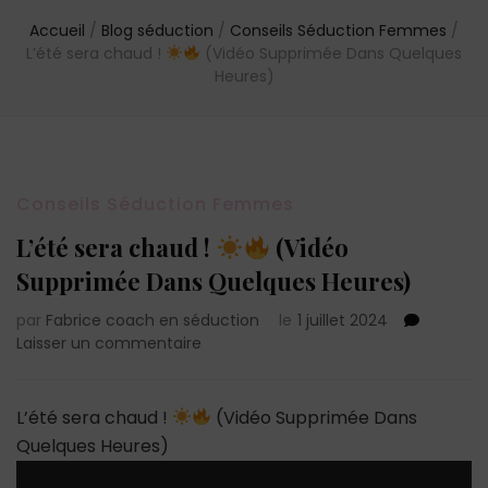
Accueil
/
Blog séduction
/
Conseils Séduction Femmes
/
L’été sera chaud !
(Vidéo Supprimée Dans Quelques
Heures)
Conseils Séduction Femmes
L’été sera chaud !
(Vidéo
Supprimée Dans Quelques Heures)
par
Fabrice coach en séduction
le
1 juillet 2024
sur
Laisser un commentaire
L’été
sera
chaud
L’été sera chaud !
(Vidéo Supprimée Dans
!
Quelques Heures)