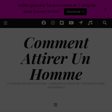
Vidéo gratuite "Le processus en 7 étapes
+
pour trouver le bon"
Visionner >>
Comment
Attirer Un
Homme
Comprendre les hommes + séduire un homme + le faire tomber
amoureux !