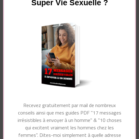
Super Vie Sexuelle ?
Navigation
Article précédent
Article suivant
d'article
Comment
5 Endroits où lécher
reconnaître un
un homme pour le
homme amoureux au
faire craquer : il sera
lit ?
dingue de vous !
Vous pourriez également aimer...
Recevez gratuitement par mail de nombreux
conseils ainsi que mes guides PDF "17 messages
irrésistibles à envoyer à un homme" & "10 choses
qui excitent vraiment les hommes chez les
femmes". Dites-moi simplement à quelle adresse