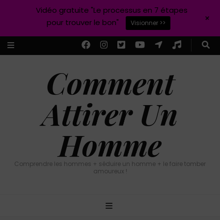
Vidéo gratuite "Le processus en 7 étapes
+
pour trouver le bon"
Visionner >>
Comment
Attirer Un
Homme
Comprendre les hommes + séduire un homme + le faire tomber
amoureux !