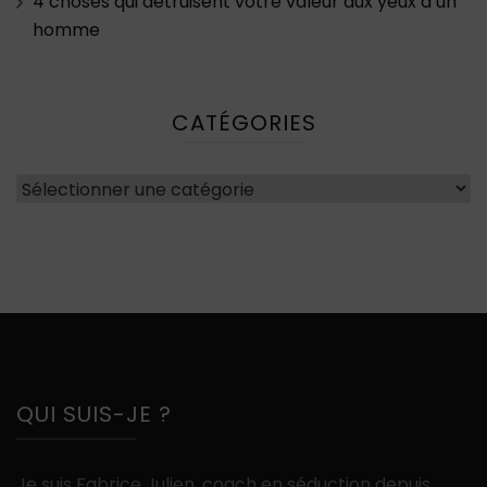
4 choses qui détruisent votre valeur aux yeux d’un
homme
CATÉGORIES
Catégories
QUI SUIS-JE ?
Je suis Fabrice Julien, coach en séduction depuis