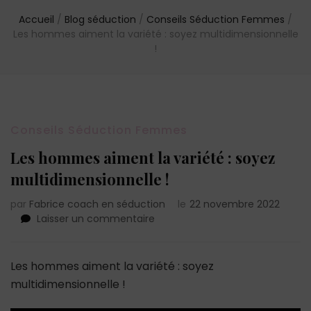
Accueil
/
Blog séduction
/
Conseils Séduction Femmes
/
Les hommes aiment la variété : soyez multidimensionnelle
!
Conseils Séduction Femmes
Les hommes aiment la variété : soyez
multidimensionnelle !
par
Fabrice coach en séduction
le
22 novembre 2022
sur
Laisser un commentaire
Les
hommes
aiment
Les hommes aiment la variété : soyez
la
multidimensionnelle !
variété
: