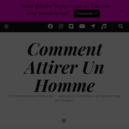
Vidéo gratuite "Le processus en 7 étapes
+
pour trouver le bon"
Visionner >>
Comment
Attirer Un
Homme
Comprendre les hommes + séduire un homme + le faire tomber
amoureux !