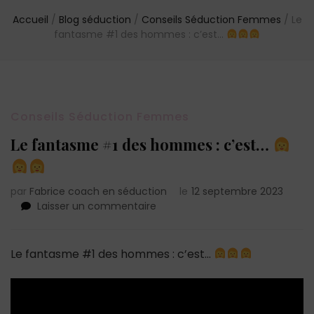
Accueil
/
Blog séduction
/
Conseils Séduction Femmes
/
Le
fantasme #1 des hommes : c’est…
Conseils Séduction Femmes
Le fantasme #1 des hommes : c’est…
par
Fabrice coach en séduction
le
12 septembre 2023
sur
Laisser un commentaire
Le
fantasme
#1
Le fantasme #1 des hommes : c’est…
des
hommes
:
c’est…