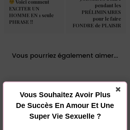
Voici comment
pendant les
EXCITER UN
PRÉLIMINAIRES
HOMME EN 1 seule
pour le faire
PHRASE !!
FONDRE de PLAISIR
Vous pourriez également aimer...
Vous Souhaitez Avoir Plus
De Succès En Amour Et Une
Laisser un commentaire
Super Vie Sexuelle ?
Votre adresse e-mail ne sera pas publiée.
Les