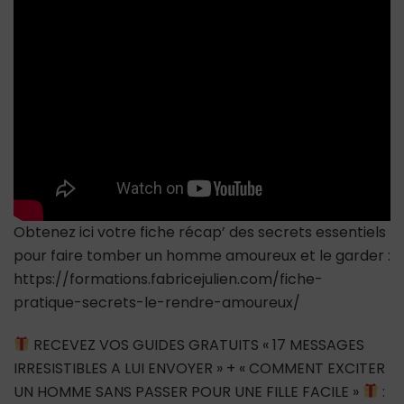
#gentille
#gentillesse
Obtenez ici votre fiche récap’ des secrets essentiels
pour faire tomber un homme amoureux et le garder :
https://formations.fabricejulien.com/fiche-
pratique-secrets-le-rendre-amoureux/
RECEVEZ VOS GUIDES GRATUITS « 17 MESSAGES
IRRESISTIBLES A LUI ENVOYER » + « COMMENT EXCITER
UN HOMME SANS PASSER POUR UNE FILLE FACILE »
: