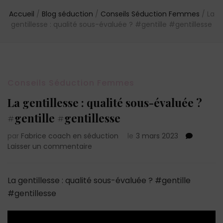
Accueil
/
Blog séduction
/
Conseils Séduction Femmes
/
La
gentillesse : qualité sous-évaluée ? #gentille #gentillesse
Conseils Séduction Femmes
La gentillesse : qualité sous-évaluée ?
#gentille #gentillesse
par
Fabrice coach en séduction
le
3 mars 2023
sur
Laisser un commentaire
La
gentillesse
:
La gentillesse : qualité sous-évaluée ? #gentille
qualité
#gentillesse
sous-
évaluée
?