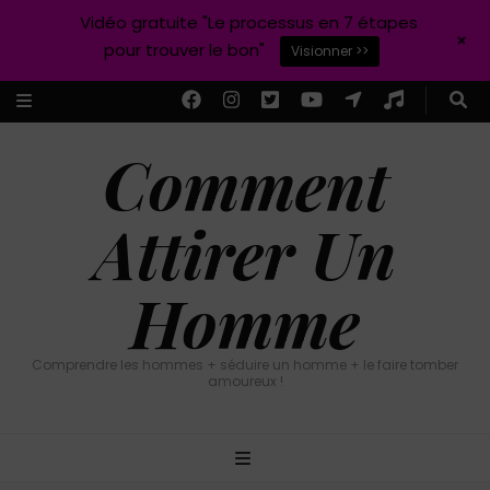
Vidéo gratuite "Le processus en 7 étapes
+
pour trouver le bon"
Visionner >>
Comment
Attirer Un
Homme
Comprendre les hommes + séduire un homme + le faire tomber
amoureux !