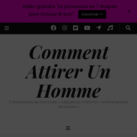
Vidéo gratuite "Le processus en 7 étapes
+
pour trouver le bon"
Visionner >>
Comment
Attirer Un
Homme
Comprendre les hommes + séduire un homme + le faire tomber
amoureux !