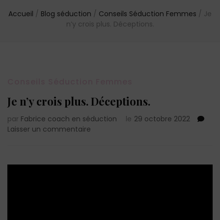
Accueil
/
Blog séduction
/
Conseils Séduction Femmes
/
Je
n’y crois plus. Déceptions.
Conseils Séduction Femmes
Je n’y crois plus. Déceptions.
par
Fabrice coach en séduction
le
29 octobre 2022
sur
Laisser un commentaire
Je
n’y
crois
plus.
Déceptions.