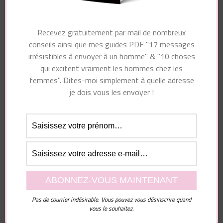
Navigation
Article précédent
Article suivant
d'article
Fais Ces 3 Choses
Faut-il écouter ce
Recevez gratuitement par mail de nombreux
Immédiatement Si Tu
qu’il dit ou regarder
conseils ainsi que mes guides PDF "17 messages
T’es Faite Larguer
ses actions ?
irrésistibles à envoyer à un homme" & "10 choses
qui excitent vraiment les hommes chez les
femmes". Dites-moi simplement à quelle adresse
je dois vous les envoyer !
Vous pourriez également aimer...
Laisser un commentaire
Pas de courrier indésirable. Vous pouvez vous désinscrire quand
vous le souhaitez.
Votre adresse e-mail ne sera pas publiée.
Les