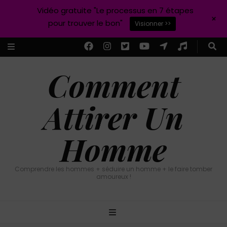
Vidéo gratuite "Le processus en 7 étapes
+
pour trouver le bon"
Visionner >>
Comment
Attirer Un
Homme
Comprendre les hommes + séduire un homme + le faire tomber
amoureux !