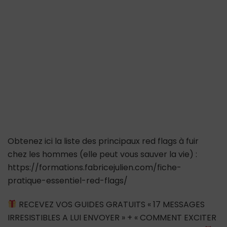
une
relation… »
Nignorez
pas
ce
RED
FLAG
!
Obtenez ici la liste des principaux red flags à fuir
chez les hommes (elle peut vous sauver la vie) :
https://formations.fabricejulien.com/fiche-
pratique-essentiel-red-flags/
RECEVEZ VOS GUIDES GRATUITS « 17 MESSAGES
IRRESISTIBLES A LUI ENVOYER » + « COMMENT EXCITER