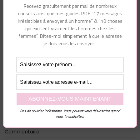
priorité ?
pas le bon
Recevez gratuitement par mail de nombreux
conseils ainsi que mes guides PDF "17 messages
irrésistibles à envoyer à un homme" & "10 choses
qui excitent vraiment les hommes chez les
Vous pourriez également aimer...
femmes". Dites-moi simplement à quelle adresse
je dois vous les envoyer !
Laisser un commentaire
Votre adresse e-mail ne sera pas publiée.
Les
Pas de courrier indésirable. Vous pouvez vous désinscrire quand
vous le souhaitez.
champs obligatoires sont indiqués avec
*
Commentaire