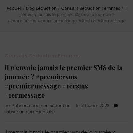
Accueil
/
Blog séduction
/
Conseils Séduction Femmes
/
Il
n’envoie jamais le premier SMS de la journée ?
#premiersms #premiermessage #1ersms #1ermessage
Conseils Séduction Femmes
Il n’envoie jamais le premier SMS de la
journée ? #premiersms
#premiermessage #1ersms
#1ermessage
par
Fabrice coach en séduction
le
7 février 2023
sur
Laisser un commentaire
Il
n’envoie
jamais
Il n’envoie jamais le premier SMS de la journée ?