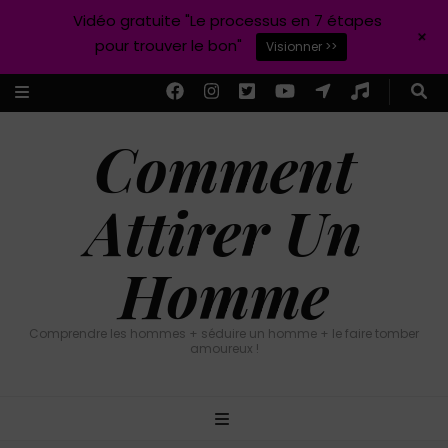
Vidéo gratuite "Le processus en 7 étapes
+
pour trouver le bon"
Visionner >>
Comment
Attirer Un
Homme
Comprendre les hommes + séduire un homme + le faire tomber
amoureux !