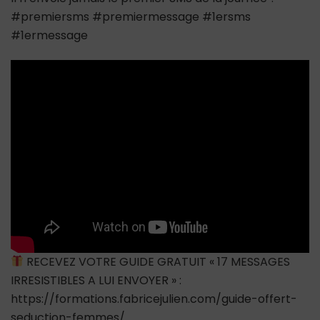
le
#premiersms #premiermessage #1ersms
premier
#1ermessage
SMS
de
la
journée
?
#premiersms
#premiermessage
#1ersms
#1ermessage
RECEVEZ VOTRE GUIDE GRATUIT « 17 MESSAGES
IRRESISTIBLES A LUI ENVOYER » :
https://formations.fabricejulien.com/guide-offert-
seduction-femmes/