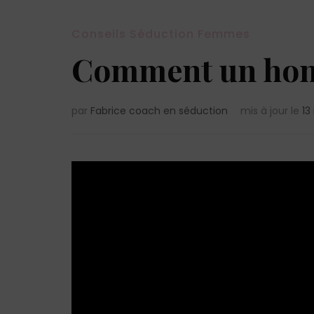
Conseils Séduction Femmes
Comment un hom
par
Fabrice coach en séduction
mis à jour le
13