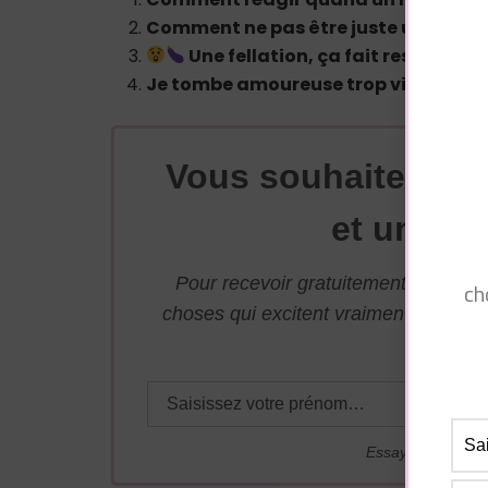
Comment ne pas être juste un plan cu
Une fellation, ça fait ressentir 
Je tombe amoureuse trop vite… Pourq
Vous souhaitez avo
et une su
Pour recevoir gratuitement par mai
ch
choses qui excitent vraiment les ho
adresse j
Essayez. Vous po