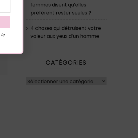
femmes disent qu’elles
préfèrent rester seules ?
4 choses qui détruisent votre
 le
valeur aux yeux d’un homme
CATÉGORIES
Catégories