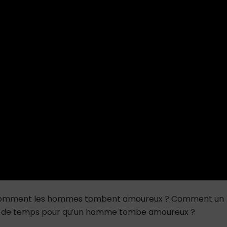
mment les hommes tombent amoureux ? Comment un
n de temps pour qu’un homme tombe amoureux ?