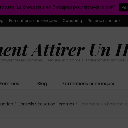
ratuite "Le processus en 7 étapes pour trouver le bon"
Vis
og
Formations numériques
Coaching
Réseaux sociaux
nt Attirer Un
omprendre les hommes + séduire un homme + le faire tomber amoureux
n Femmes !
Blog
Formations numériques
duction
/
Conseils Séduction Femmes
/
Comment un homme to