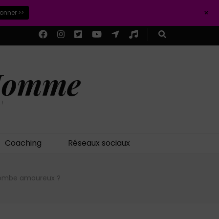
+
ionner >>
 Homme
 !
Coaching
Réseaux sociaux
mbe amoureux ?