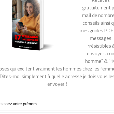
l ?
gratuitement 
quoi à un homme ?
mail de nombr
uoi je m’attache trop vite ?
conseils ainsi 
mes guides PDF
messages
ir plus de succès en amour
irrésistibles 
per vie sexuelle ?
envoyer à u
homme" & "1
l de nombreux conseils ainsi que mon guide PDF "10
oses qui excitent vraiment les hommes chez les femme
mmes chez les femmes", dites-moi simplement à quelle
Dites-moi simplement à quelle adresse je dois vous le
e dois vous les envoyer !
envoyer !
uvez vous désinscrire à tout moment.