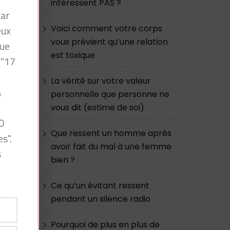
intéressent PAS ?
par
eux
Voici comment votre corps
vous prévient qu’une relation
que
est toxique
 "17
La vérité sur votre valeur
à
personnelle que personne ne
n
vous dit (estime de soi)
0
Que ressent un homme après
s".
avoir fait du mal à une femme
s
bien ?
Ce qu’un évitant ressent
pendant un silence radio
Pourquoi de plus en plus de