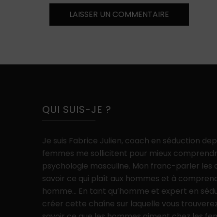
QUI SUIS-JE ?
Je suis Fabrice Julien, coach en séduction de
femmes me sollicitent pour mieux comprendr
psychologie masculine. Mon franc-parler les
savoir ce qui plaît aux hommes et à compre
homme… En tant qu’homme et expert en séduct
créer cette chaîne sur laquelle vous trouverez
savoir ce que les hommes aiment chez les fe