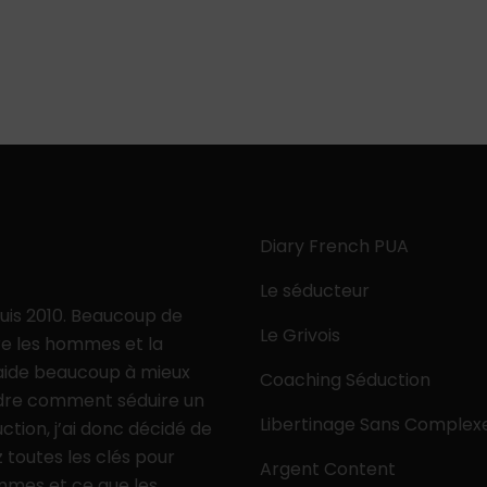
Diary French PUA
Le séducteur
puis 2010. Beaucoup de
Le Grivois
e les hommes et la
 aide beaucoup à mieux
Coaching Séduction
ndre comment séduire un
Libertinage Sans Complex
ion, j’ai donc décidé de
 toutes les clés pour
Argent Content
mmes et ce que les