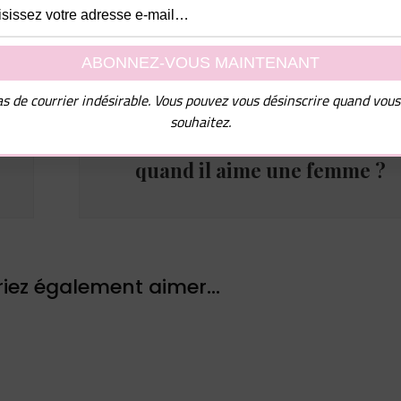
s de courrier indésirable. Vous pouvez vous désinscrire quand vous
Article suivant
souhaitez.
Comment un homme agit
quand il aime une femme ?
iez également aimer...