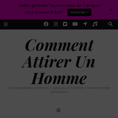
Vidéo gratuite "Le processus en 7 étapes
+
pour trouver le bon"
Visionner >>
Comment
Attirer Un
Homme
Comprendre les hommes + séduire un homme + le faire tomber
amoureux !