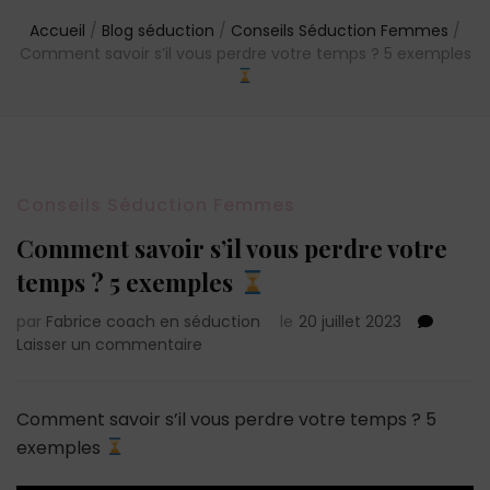
Accueil
/
Blog séduction
/
Conseils Séduction Femmes
/
Comment savoir s’il vous perdre votre temps ? 5 exemples
Conseils Séduction Femmes
Comment savoir s’il vous perdre votre
temps ? 5 exemples
par
Fabrice coach en séduction
le
20 juillet 2023
sur
Laisser un commentaire
Comment
savoir
s’il
Comment savoir s’il vous perdre votre temps ? 5
vous
exemples
perdre
votre