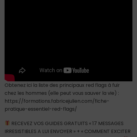
temps
?
5
exemples
Obtenez ici la liste des principaux red flags à fuir
chez les hommes (elle peut vous sauver la vie) :
https://formations.fabricejulien.com/fiche-
pratique-essentiel-red-flags/
RECEVEZ VOS GUIDES GRATUITS « 17 MESSAGES
IRRESISTIBLES A LUI ENVOYER » + « COMMENT EXCITER