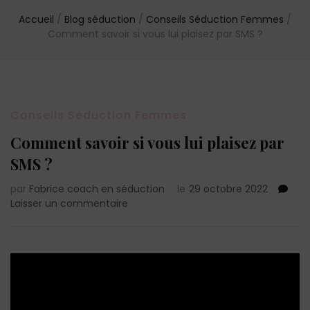
Accueil
/
Blog séduction
/
Conseils Séduction Femmes
/
Comment savoir si vous lui plaisez par SMS ?
Conseils Séduction Femmes
Comment savoir si vous lui plaisez par
SMS ?
par
Fabrice coach en séduction
le
29 octobre 2022
sur
Laisser un commentaire
Comment
savoir
si
vous
lui
plaisez
par