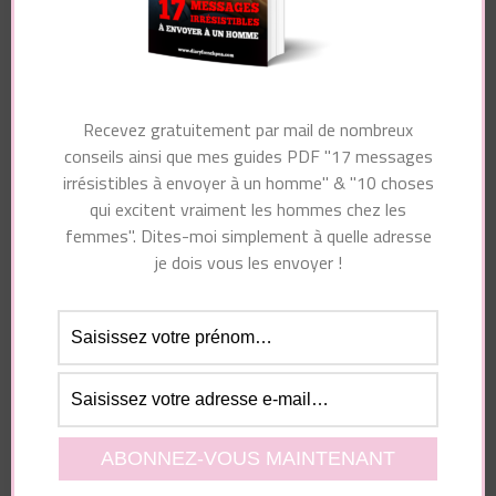
Navigation
Article précédent
d'article
Comment faire quand
Recevez gratuitement par mail de nombreux
Article suivant
un homme vous
conseils ainsi que mes guides PDF "17 messages
Le CYNISME en
prend pour une
irrésistibles à envoyer à un homme" & "10 choses
séduction
CONNE et vous rend
qui excitent vraiment les hommes chez les
FOLLE ?
femmes". Dites-moi simplement à quelle adresse
je dois vous les envoyer !
Vous pourriez également aimer...