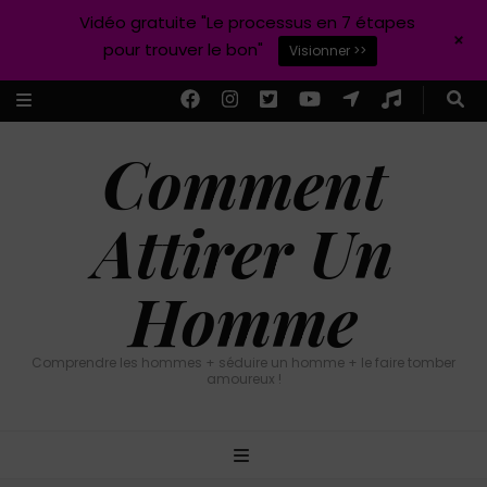
Vidéo gratuite "Le processus en 7 étapes
+
pour trouver le bon"
Visionner >>
Comment
Attirer Un
Homme
Comprendre les hommes + séduire un homme + le faire tomber
amoureux !