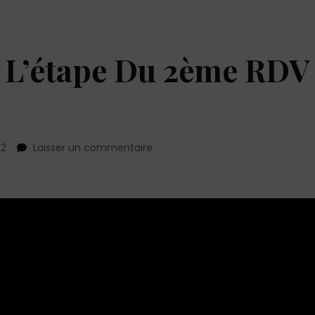
 L’étape Du 2ème RDV
sur
22
Laisser un commentaire
Comment
Passer
L’étape
Du
2ème
RDV
?