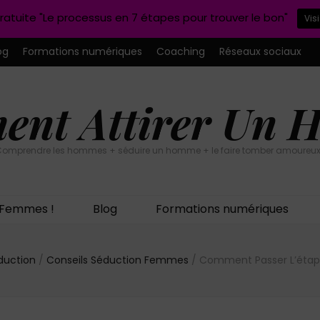
ratuite "Le processus en 7 étapes pour trouver le bon"
Vis
og
Formations numériques
Coaching
Réseaux sociaux
nt Attirer Un
omprendre les hommes + séduire un homme + le faire tomber amoureux
n Femmes !
Blog
Formations numériques
duction
/
Conseils Séduction Femmes
/
Comment Passer L’étap