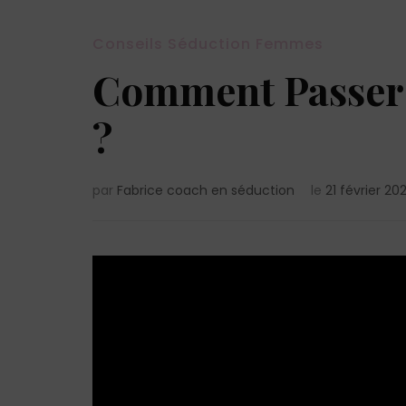
Conseils Séduction Femmes
Comment Passer
?
par
Fabrice coach en séduction
le
21 février 20