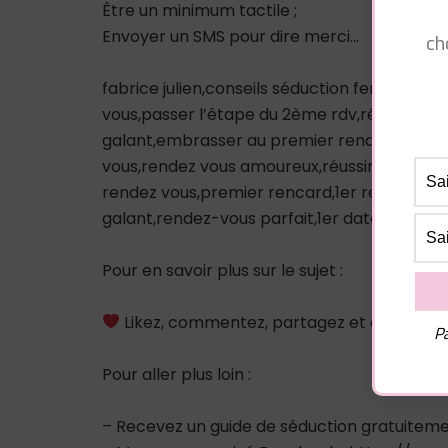
Être un minimum tactile ;
Envoyer un SMS pour dire merci…
ch
fabrice julien,conseils séduction femmes,
vous,passer l’étape du 2ème rdv,réussir so
galant,embrasser au premier rendez-vous,p
vous,rendez vous amoureux,réussir un renc
rendez vous,premier rencard,1er rendez-vou
galant,rendez-vous parfait,1er date,rendez
Pour en savoir plus sur le sujet :
Likez, commentez, partagez et abonnez-
Pa
Pour aller plus loin :
– Recevez un guide de séduction gratuitem