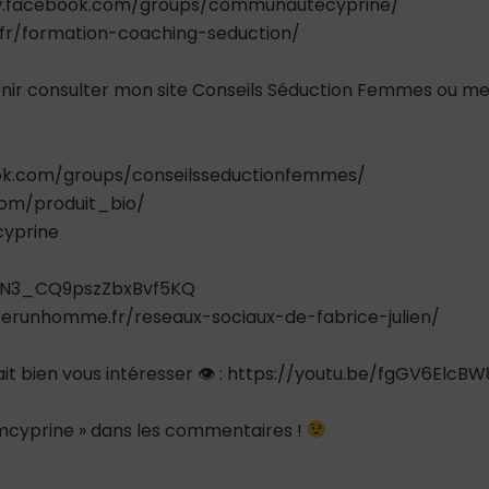
www.facebook.com/groups/communautecyprine/
.fr/formation-coaching-seduction/
 venir consulter mon site Conseils Séduction Femmes ou m
ok.com/groups/conseilsseductionfemmes/
com/produit_bio/
cyprine
jUN3_CQ9pszZbxBvf5KQ
rerunhomme.fr/reseaux-sociaux-de-fabrice-julien/
rait bien vous intéresser 👁 : https://youtu.be/fgGV6ElcBW
teamcyprine » dans les commentaires !