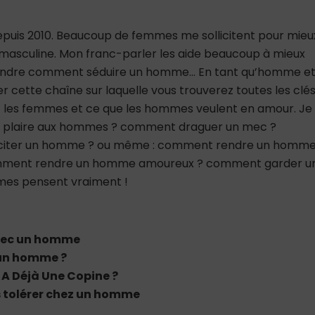
depuis 2010. Beaucoup de femmes me sollicitent pour mieu
asculine. Mon franc-parler les aide beaucoup à mieux
rendre comment séduire un homme… En tant qu’homme e
er cette chaîne sur laquelle vous trouverez toutes les clé
 les femmes et ce que les hommes veulent en amour. Je
nt plaire aux hommes ? comment draguer un mec ?
citer un homme ? ou même : comment rendre un homm
mment rendre un homme amoureux ? comment garder u
mes pensent vraiment !
avec un homme
un homme ?
A Déjà Une Copine ?
s tolérer chez un homme