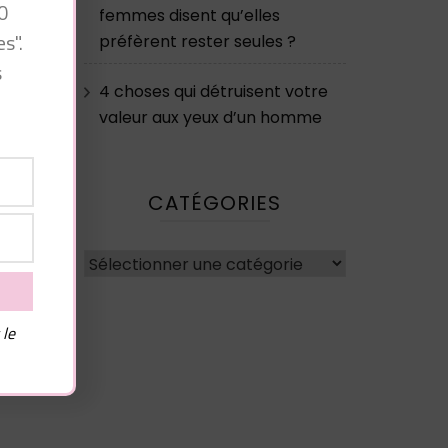
0
femmes disent qu’elles
s".
préfèrent rester seules ?
s
ez-
4 choses qui détruisent votre
valeur aux yeux d’un homme
CATÉGORIES
Catégories
 le