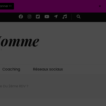
+
ionner >>
 Homme
 !
Coaching
Réseaux sociaux
e Du 2ème RDV ?