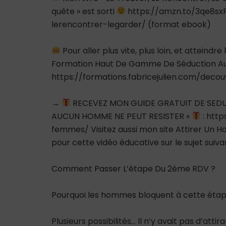
quête » est sorti
https://amzn.to/3qe8sxF 
lerencontrer-legarder/ (format ebook)
Pour aller plus vite, plus loin, et atteindre
Formation Haut De Gamme De Séduction Au 
https://formations.fabricejulien.com/decou
→
RECEVEZ MON GUIDE GRATUIT DE SED
AUCUN HOMME NE PEUT RESISTER »
: http
femmes/ Visitez aussi mon site Attirer Un Ho
pour cette vidéo éducative sur le sujet suivan
Comment Passer L’étape Du 2ème RDV ?
Pourquoi les hommes bloquent à cette étap
Plusieurs possibilités… Il n’y avait pas d’attir