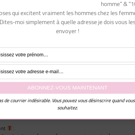
homme" & "1
oses qui excitent vraiment les hommes chez les femme
Dites-moi simplement à quelle adresse je dois vous le
premier rendez-vous,deuxième rendez-vous,troisième rend
envoyer !
n rendez-vous amoureux,réussir rendez-vous
remier date,premier rdv,premier rendez vous,rendez-
ard,1er rdv amoureux,premier rendez vous amoureux,1er
s,règle premier rdv,rendez vous parfait,rendez vous
-vous galant
vous !
s de courrier indésirable. Vous pouvez vous désinscrire quand vous
souhaitez.
ent
: