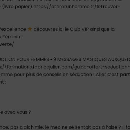
(livre papier) https://attirerunhomme.fr/letrouver-
 l’excellence
découvrez ici le Club VIP ainsi que la
Féminin :
verte/
UCTION POUR FEMMES « 9 MESSAGES MAGIQUES AUXQUEL
s://formations.fabricejulien.com/guide-offert-seduction
mme pour plus de conseils en séduction ! Aller c’est part
t :
e avec vous ?
ance, pas d’alchimie, le mec ne se sentait pas à l’aise ? Il f