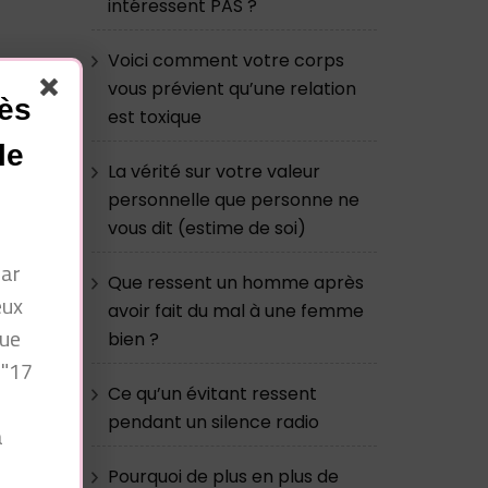
intéressent PAS ?
Voici comment votre corps
 ne
vous prévient qu’une relation
cès
est toxique
le
La vérité sur votre valeur
personnelle que personne ne
vous dit (estime de soi)
par
Que ressent un homme après
eux
avoir fait du mal à une femme
que
bien ?
 "17
Ce qu’un évitant ressent
pendant un silence radio
à
n
Pourquoi de plus en plus de