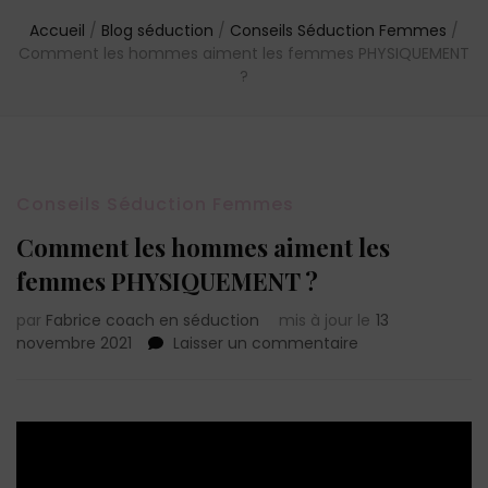
Accueil
/
Blog séduction
/
Conseils Séduction Femmes
/
Comment les hommes aiment les femmes PHYSIQUEMENT
?
Conseils Séduction Femmes
Comment les hommes aiment les
femmes PHYSIQUEMENT ?
par
Fabrice coach en séduction
mis à jour le
13
sur
novembre 2021
Laisser un commentaire
Comment
les
hommes
aiment
les
femmes