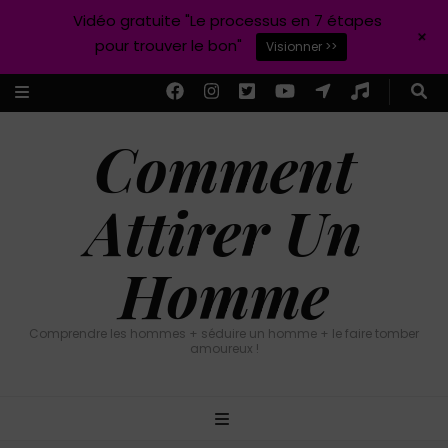
Vidéo gratuite "Le processus en 7 étapes
+
pour trouver le bon"
Visionner >>
Comment
Attirer Un
Homme
Comprendre les hommes + séduire un homme + le faire tomber
amoureux !