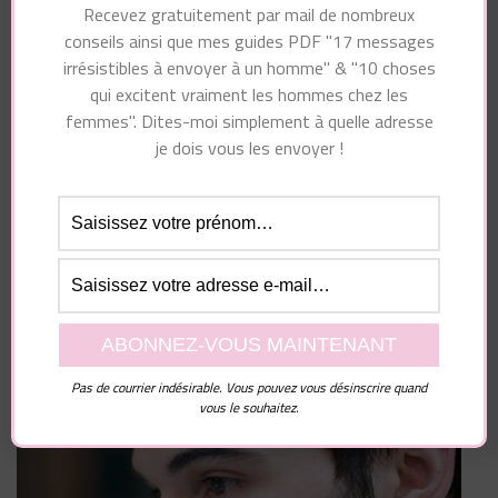
Recevez gratuitement par mail de nombreux
Enregistrer mon nom, mon e-mail et mon site dans
conseils ainsi que mes guides PDF "17 messages
le navigateur pour mon prochain commentaire.
irrésistibles à envoyer à un homme" & "10 choses
qui excitent vraiment les hommes chez les
femmes". Dites-moi simplement à quelle adresse
je dois vous les envoyer !
Pas de courrier indésirable. Vous pouvez vous désinscrire quand
vous le souhaitez.