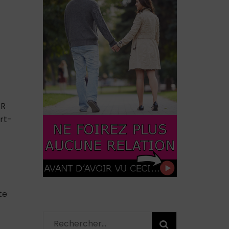
ER
rt-
te
Rechercher :