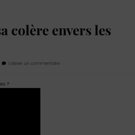
 colère envers les
sur
Laisser un commentaire
Comment
gérer
sa
es ?
colère
envers
les
hommes
?