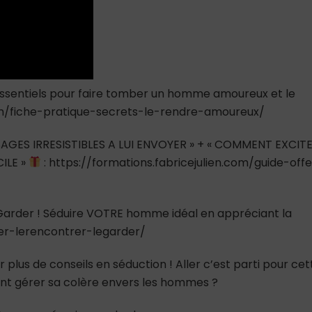
 essentiels pour faire tomber un homme amoureux et le
.com/fiche-pratique-secrets-le-rendre-amoureux/
AGES IRRESISTIBLES A LUI ENVOYER » + « COMMENT EXCIT
ILE »
: https://formations.fabricejulien.com/guide-offe
e Garder ! Séduire VOTRE homme idéal en appréciant la
ver-lerencontrer-legarder/
 plus de conseils en séduction ! Aller c’est parti pour cet
ent gérer sa colère envers les hommes ?