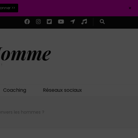
+
ionner >>
 Homme
 !
Coaching
Réseaux sociaux
envers les hommes ?