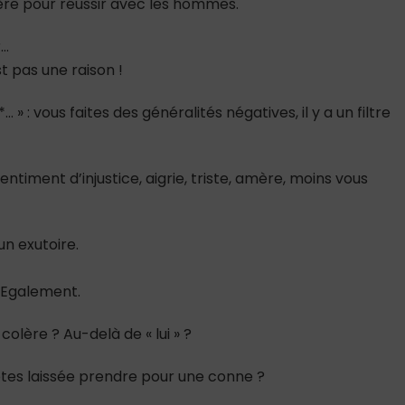
ère pour réussir avec les hommes.
r…
t pas une raison !
» : vous faites des généralités négatives, il y a un filtre
entiment d’injustice, aigrie, triste, amère, moins vous
un exutoire.
? Egalement.
lère ? Au-delà de « lui » ?
êtes laissée prendre pour une conne ?