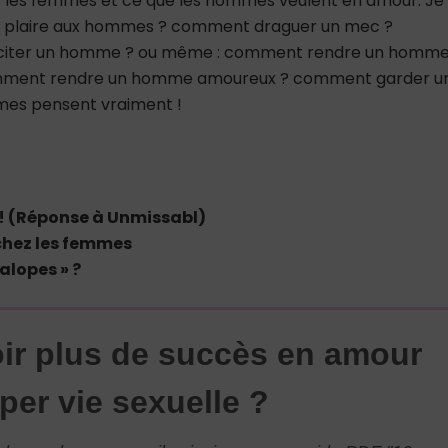
 les femmes et ce que les hommes veulent en amour. Je
nt plaire aux hommes ? comment draguer un mec ?
citer un homme ? ou même : comment rendre un homm
mment rendre un homme amoureux ? comment garder u
mes pensent vraiment !
!! (Réponse à Unmissabl)
chez les femmes
alopes » ?
ir plus de succès en amour
per vie sexuelle ?