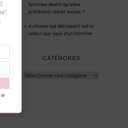
0
femmes disent qu’elles
s".
préfèrent rester seules ?
s
4 choses qui détruisent votre
valeur aux yeux d’un homme
CATÉGORIES
?
Catégories
 le
x
t
s