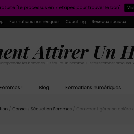
ratuite "Le processus en 7 étapes pour trouver le bon"
Vis
og
Formations numériques
Coaching
Réseaux sociaux
nt Attirer Un
omprendre les hommes + séduire un homme + le faire tomber amoureux
n Femmes !
Blog
Formations numériques
tion
/
Conseils Séduction Femmes
/
Comment gérer sa colère 