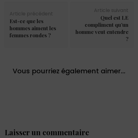
Navigation
Article suivant
d'article
Article précédent
Quel est LE
Est-ce que les
compliment qu’un
hommes aiment les
homme veut entendre
femmes rondes ?
?
Vous pourriez également aimer...
Laisser un commentaire