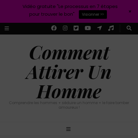
Vidéo gratuite "Le processus en 7 étapes
+
pour trouver le bon"
Visionner >>
Comment
Attirer Un
Homme
Comprendre les hommes + séduire un homme + le faire tomber
amoureux !