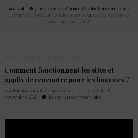
Accueil
/
Blog séduction
/
Conseils Séduction Femmes
/
Comment fonctionnent les sites et applis de rencontre
pour les hommes ?
Conseils Séduction Femmes
Comment fonctionnent les sites et
applis de rencontre pour les hommes ?
par
Fabrice coach en séduction
mis à jour le
13
sur
novembre 2021
Laisser un commentaire
Comment
fonctionnent
les
sites
et
applis