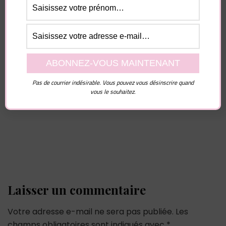
Article précédent
Article suivant
d'article
Ce SECRET vieux de
Comment EXCITER
110 ans pour séduire
un homme
votre homme idéal
immédiatement ?
Pas de courrier indésirable. Vous pouvez vous désinscrire quand
Vous pourriez également aimer...
vous le souhaitez.
Laisser un commentaire
Votre adresse e-mail ne sera pas publiée.
Les
champs obligatoires sont indiqués avec
*