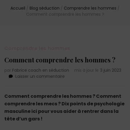
Accueil
/
Blog séduction
/
Comprendre les hommes
/
Comment comprendre les hommes ?
Comprendre les hommes
Comment comprendre les hommes ?
par
Fabrice coach en séduction
mis à jour le
3 juin 2023
sur
Laisser un commentaire
Comment
comprendre
les
Comment comprendre les hommes ? Comment
hommes
comprendre les mecs ? Dix points de psychologie
?
masculine ici pour vous aider à rentrer dans la
tête d’un gars !