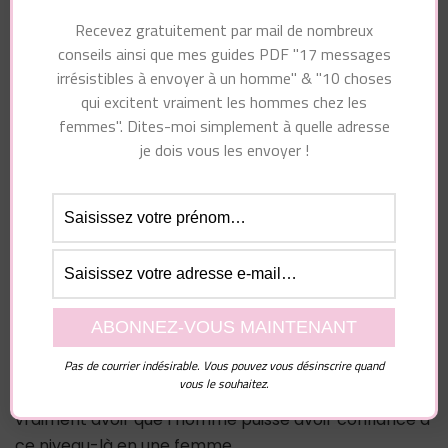
la femme ?
Recevez gratuitement par mail de nombreux
Comprendre un homme #4 : la
conseils ainsi que mes guides PDF "17 messages
irrésistibles à envoyer à un homme" & "10 choses
fidélité de sa compagne est très
qui excitent vraiment les hommes chez les
importante
femmes". Dites-moi simplement à quelle adresse
je dois vous les envoyer !
Ensuite, la fidélité. La fidélité, c’est encore plus
important pour un homme que pour une femme. Les
femmes, elles disent souvent : je veux que mon
homme soit fidèle, etc. C’est encore plus important
pour un homme que sa femme soit fidèle, qu’il puisse
avoir confiance, qu’il puisse tourner le dos sans se
dire peut-être qu’elle va baiser avec un autre
homme si je pars une semaine en vacances ou une
Pas de courrier indésirable. Vous pouvez vous désinscrire quand
vous le souhaitez.
semaine en déplacements pour le travail. Il faut
vraiment avoir que l’homme puisse avoir confiance à
ce niveau-là en une femme.