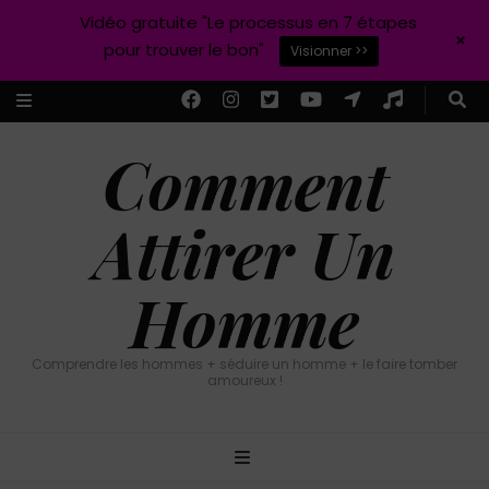
Vidéo gratuite "Le processus en 7 étapes
+
pour trouver le bon"
Visionner >>
Comment
Attirer Un
Homme
Comprendre les hommes + séduire un homme + le faire tomber
amoureux !