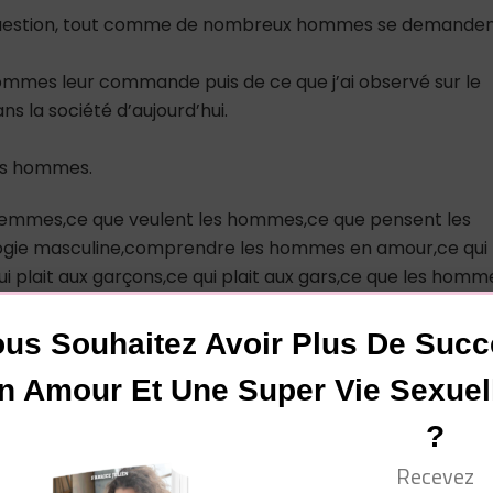
uestion, tout comme de nombreux hommes se demande
 hommes leur commande puis de ce que j’ai observé sur le
s la société d’aujourd’hui.
les hommes.
on femmes,ce que veulent les hommes,ce que pensent les
ie masculine,comprendre les hommes en amour,ce qui
i plait aux garçons,ce qui plait aux gars,ce que les homm
e femme,ce que les hommes aiment chez les
 gars,comprendre les garçons,séduction,ce que pense un
us Souhaitez Avoir Plus De Suc
n Amour Et Une Super Vie Sexuel
?
 pour que cette technique fonctionne
Recevez
re touchés – Où toucher un mec ?