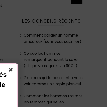
nt
LES CONSEILS RÉCENTS
Comment garder un homme
amoureux (sans vous sacrifier)
Ce que les hommes
remarquent pendant le sexe
es
(et que vous ignorez à 90% !)
cès
7 erreurs qui le poussent à vous
le
voir comme un simple plan cul
Comment les hommes traitent
les femmes qui ne les