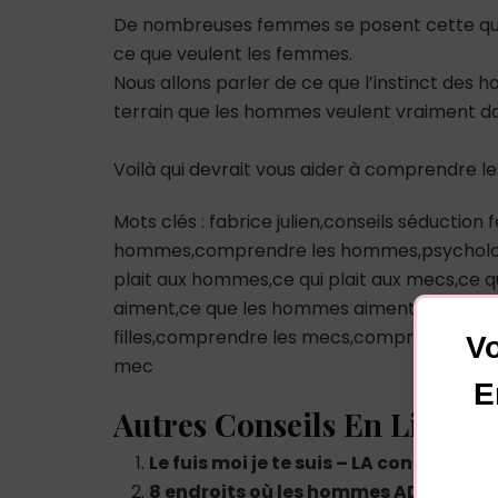
De nombreuses femmes se posent cette q
ce que veulent les femmes.
Nous allons parler de ce que l’instinct des
terrain que les hommes veulent vraiment dan
Voilà qui devrait vous aider à comprendre 
Mots clés : fabrice julien,conseils séducti
hommes,comprendre les hommes,psycholog
plait aux hommes,ce qui plait aux mecs,ce qu
aiment,ce que les hommes aiment chez un
filles,comprendre les mecs,comprendre les
Vo
mec
E
Autres Conseils En Lien :
Le fuis moi je te suis – LA condition
8 endroits où les hommes ADORENT êt