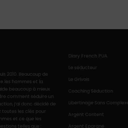
Diary French PUA
Le séducteur
puis 2010. Beaucoup de
Le Grivois
e les hommes et la
 aide beaucoup à mieux
Coaching Séduction
ndre comment séduire un
Libertinage Sans Complex
ion, j’ai donc décidé de
 toutes les clés pour
Argent Content
mmes et ce que les
tions telles que :
Argent Epargne