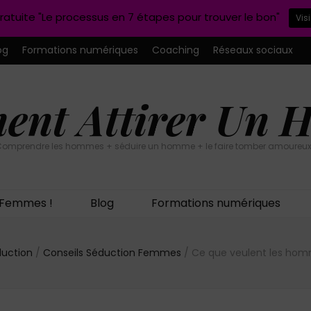
ratuite "Le processus en 7 étapes pour trouver le bon"
Vis
og
Formations numériques
Coaching
Réseaux sociaux
nt Attirer Un
omprendre les hommes + séduire un homme + le faire tomber amoureux
n Femmes !
Blog
Formations numériques
duction
/
Conseils Séduction Femmes
/
Ce que veulent les hom