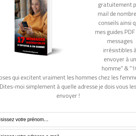
gratuitement 
en amour ?
mail de nombr
l Tombe Amoureux ?
conseils ainsi 
mes guides PDF
ir plus de succès en amour
messages
irrésistibles 
per vie sexuelle ?
envoyer à u
homme" & "1
l de nombreux conseils ainsi que mon guide PDF "10
oses qui excitent vraiment les hommes chez les femme
mmes chez les femmes", dites-moi simplement à quelle
Dites-moi simplement à quelle adresse je dois vous le
e dois vous les envoyer !
envoyer !
uvez vous désinscrire à tout moment.