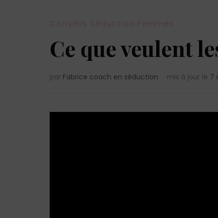
Conseils Séduction Femmes
Ce que veulent l
par
Fabrice coach en séduction
mis à jour le
7 