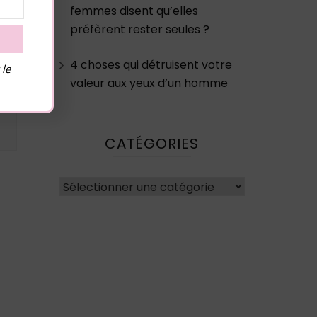
femmes disent qu’elles
préfèrent rester seules ?
4 choses qui détruisent votre
 le
valeur aux yeux d’un homme
CATÉGORIES
Catégories