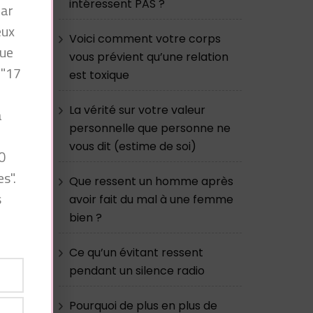
intéressent PAS ?
par
eux
Voici comment votre corps
que
vous prévient qu’une relation
 "17
est toxique
La vérité sur votre valeur
à
personnelle que personne ne
n
vous dit (estime de soi)
0
s".
Que ressent un homme après
s
avoir fait du mal à une femme
bien ?
Ce qu’un évitant ressent
pendant un silence radio
Pourquoi de plus en plus de