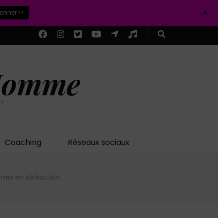
+
ionner >>
 Homme
 !
Coaching
Réseaux sociaux
mes en séduction