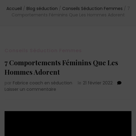
Accueil
/
Blog séduction
/
Conseils Séduction Femmes
/
7
Comportements Féminins Que Les Hommes Adorent
Conseils Séduction Femmes
7 Comportements Féminins Que Les
Hommes Adorent
par
Fabrice coach en séduction
le
21 février 2022
sur
Laisser un commentaire
7
Comportements
Féminins
Que
Les
Hommes
Adorent