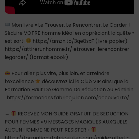
Mon livre « Le Trouver, Le Rencontrer, Le Garder !
Séduire VOTRE homme idéal en appréciant la quête »
est sorti
https://amzn.to/3qe8sxF (livre papier)
https://attirerunhomme.fr/letrouver-lerencontrer-
legarder/ (format ebook)
Pour aller plus vite, plus loin, et atteindre
l’excellence
découvrez ici le Club VIP ainsi que la
Formation Haut De Gamme De Séduction Au Féminin
: https://formations.fabricejulien.com/decouverte/
→
RECEVEZ MON GUIDE GRATUIT DE SEDUCTION
POUR FEMMES « 9 MESSAGES MAGIQUES AUXQUELS
AUCUN HOMME NE PEUT RESISTER »
:
https://formations.fabricejulien.com/guide-offert-