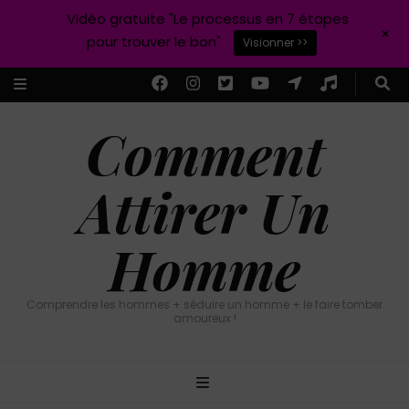
Vidéo gratuite "Le processus en 7 étapes
+
pour trouver le bon"
Visionner >>
Comment
Attirer Un
Homme
Comprendre les hommes + séduire un homme + le faire tomber
amoureux !