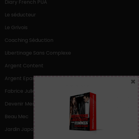
Diary French PUA
Le séducteur
Le Grivois
Coaching Séduction
Libertinage Sans Complexe
Argent Content
Argent Epargne
×
Fabrice Julien
Devenir Mentaliste
Beau Mec
Jardin Japonais Zen