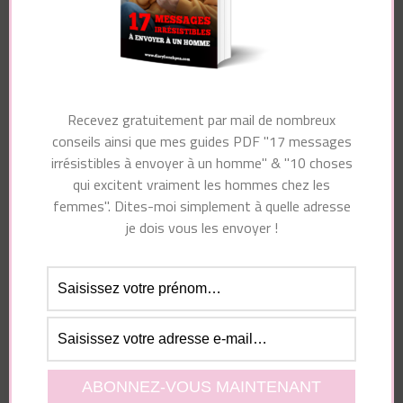
Essayez. Vous pouvez vous désinscrire à tout moment.
Recevez gratuitement par mail de nombreux
Navigation
conseils ainsi que mes guides PDF "17 messages
Article précédent
Article suivant
d'article
irrésistibles à envoyer à un homme" & "10 choses
Les Ultimatums
Comment Savoir Si
qui excitent vraiment les hommes chez les
Marchent Avec TOUS
Un Homme Est À
femmes". Dites-moi simplement à quelle adresse
Les Hommes ?
Fond Sur Vous ?
je dois vous les envoyer !
Vous pourriez également aimer...