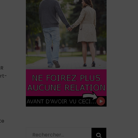
ER
rt-
te
Rechercher :