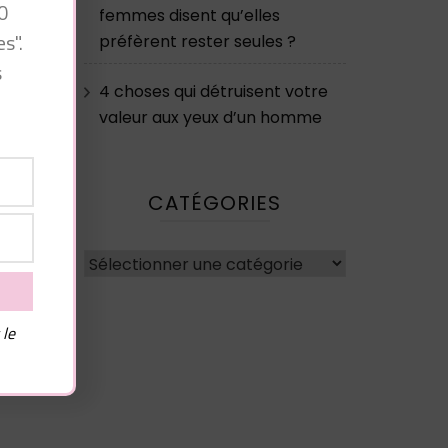
0
femmes disent qu’elles
s".
préfèrent rester seules ?
s
4 choses qui détruisent votre
valeur aux yeux d’un homme
-ce
st
CATÉGORIES
…
Catégories
 le