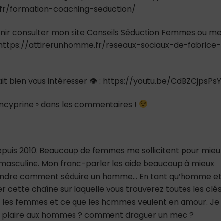
.fr/formation-coaching-seduction/
 venir consulter mon site Conseils Séduction Femmes ou m
: https://attirerunhomme.fr/reseaux-sociaux-de-fabrice-
rait bien vous intéresser 👁 : https://youtu.be/CdBZCjpsPsY
teamcyprine » dans les commentaires !
depuis 2010. Beaucoup de femmes me sollicitent pour mieu
asculine. Mon franc-parler les aide beaucoup à mieux
rendre comment séduire un homme… En tant qu’homme e
er cette chaîne sur laquelle vous trouverez toutes les clé
 les femmes et ce que les hommes veulent en amour. Je
nt plaire aux hommes ? comment draguer un mec ?