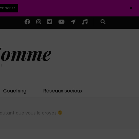
+
ionner >>
 Homme
 !
Coaching
Réseaux sociaux
s autant que vous le croyez