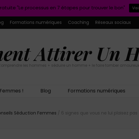
ratuite "Le processus en 7 étapes pour trouver le bon"
Vis
og
Formations numériques
Coaching
Réseaux sociaux
nt Attirer Un
omprendre les hommes + séduire un homme + le faire tomber amoureux
n Femmes !
Blog
Formations numériques
nseils Séduction Femmes
/
6 signes que vous ne lui plaisez pa