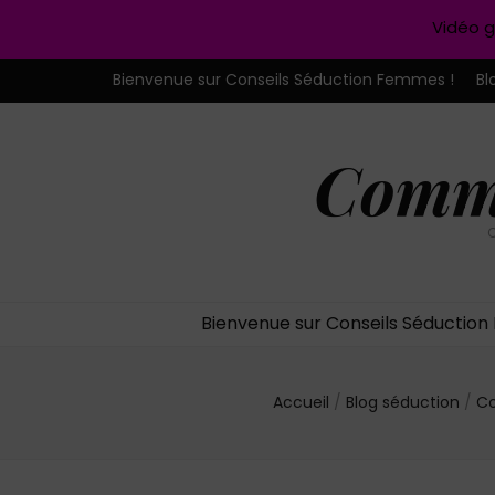
Vidéo g
Bienvenue sur Conseils Séduction Femmes !
Bl
Comme
C
Bienvenue sur Conseils Séductio
Accueil
/
Blog séduction
/
Co