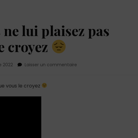
 ne lui plaisez pas
le croyez
sur
e 2022
Laisser un commentaire
6
signes
que
que vous le croyez
vous
ne
lui
plaisez
pas
autant
que
vous