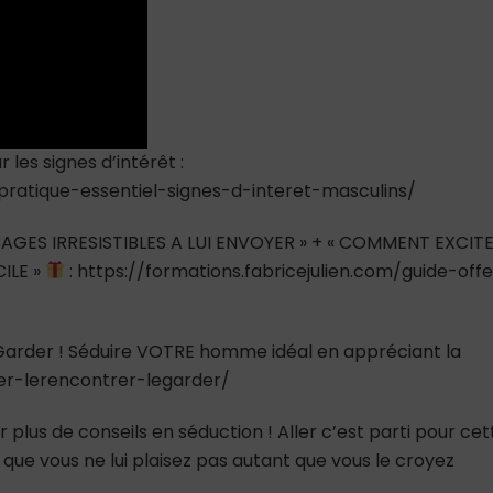
le
croyez
 les signes d’intérêt :
-pratique-essentiel-signes-d-interet-masculins/
AGES IRRESISTIBLES A LUI ENVOYER » + « COMMENT EXCIT
ILE »
: https://formations.fabricejulien.com/guide-offe
e Garder ! Séduire VOTRE homme idéal en appréciant la
ver-lerencontrer-legarder/
 plus de conseils en séduction ! Aller c’est parti pour cet
s que vous ne lui plaisez pas autant que vous le croyez