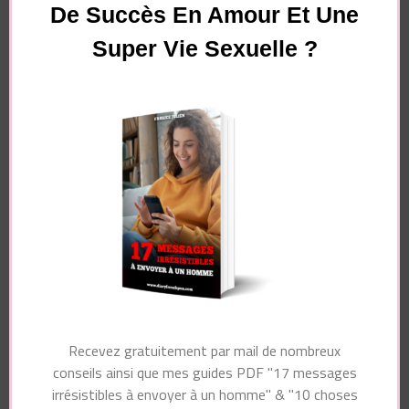
De Succès En Amour Et Une
Super Vie Sexuelle ?
Essayez. Vous pouvez vous désinscrire à tout moment.
Navigation
Article précédent
Article suivant
d'article
Comment Faire
Il Ne Veut Pas
L’Amour A Un
S’engager : Comment
Homme ? Ce Qu’ils
Reprendre La Main ?
Aiment Vraiment
Recevez gratuitement par mail de nombreux
Vous pourriez également aimer...
conseils ainsi que mes guides PDF "17 messages
irrésistibles à envoyer à un homme" & "10 choses