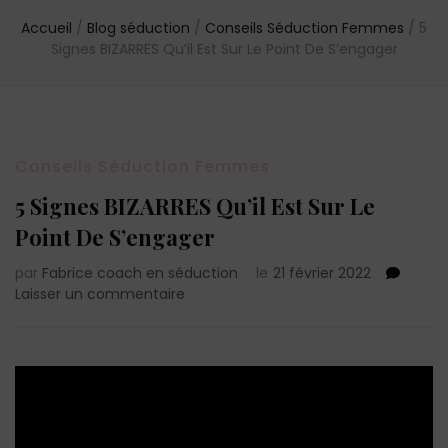
Accueil
/
Blog séduction
/
Conseils Séduction Femmes
/
5
Signes BIZARRES Qu’il Est Sur Le Point De S’engager
Conseils Séduction Femmes
5 Signes BIZARRES Qu’il Est Sur Le
Point De S’engager
par
Fabrice coach en séduction
le
21 février 2022
sur
Laisser un commentaire
5
Signes
BIZARRES
Qu’il
Est
Sur
Le