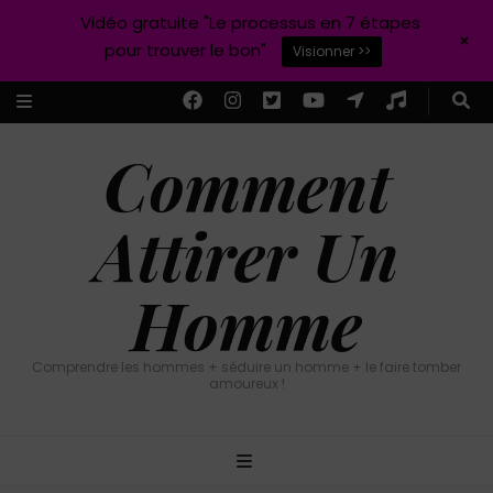
Vidéo gratuite "Le processus en 7 étapes
+
pour trouver le bon"
Visionner >>
Comment
Attirer Un
Homme
Comprendre les hommes + séduire un homme + le faire tomber
amoureux !