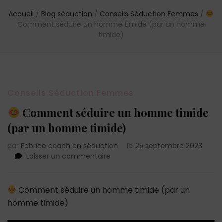
Accueil
/
Blog séduction
/
Conseils Séduction Femmes
/
Comment séduire un homme timide (par un homme
timide)
Conseils Séduction Femmes
Comment séduire un homme timide
(par un homme timide)
par
Fabrice coach en séduction
le
25 septembre 2023
sur
Laisser un commentaire
Comment
séduire
Comment séduire un homme timide (par un
un
homme timide)
homme
timide