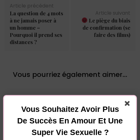
Navigation
Article précédent
d'article
Article suivant
La question de 4 mots
à ne jamais poser à
Le piège du biais
un homme –
de confirmation (se
Pourquoi il prend ses
faire des films)
distances ?
Vous pourriez également aimer...
Vous Souhaitez Avoir Plus
De Succès En Amour Et Une
Super Vie Sexuelle ?
Laisser un commentaire