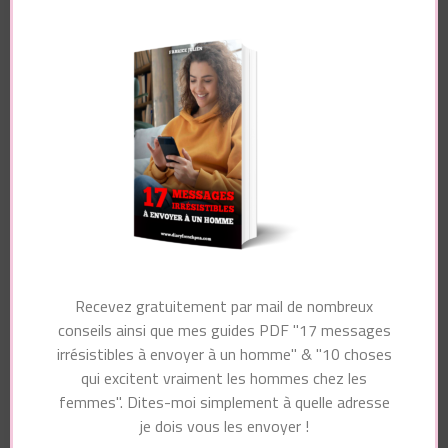
Votre adresse e-mail ne sera pas publiée.
Les
champs obligatoires sont indiqués avec
*
Commentaire
Nom
*
Recevez gratuitement par mail de nombreux
conseils ainsi que mes guides PDF "17 messages
irrésistibles à envoyer à un homme" & "10 choses
qui excitent vraiment les hommes chez les
E-mail
*
femmes". Dites-moi simplement à quelle adresse
je dois vous les envoyer !