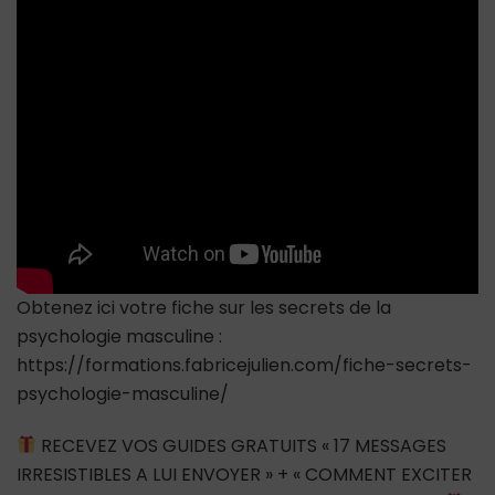
(par
un
homme
timide)
Obtenez ici votre fiche sur les secrets de la
psychologie masculine :
https://formations.fabricejulien.com/fiche-secrets-
psychologie-masculine/
RECEVEZ VOS GUIDES GRATUITS « 17 MESSAGES
IRRESISTIBLES A LUI ENVOYER » + « COMMENT EXCITER