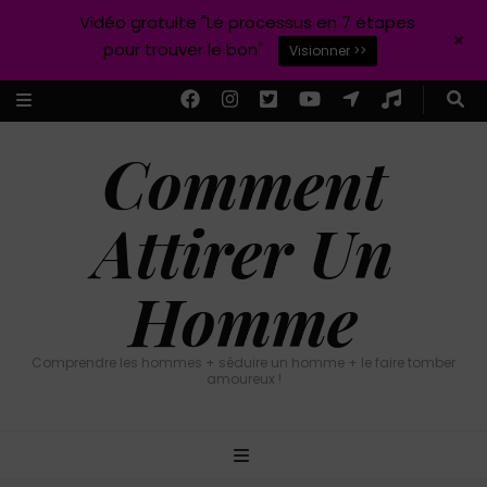
Vidéo gratuite "Le processus en 7 étapes
+
pour trouver le bon"
Visionner >>
Comment
Attirer Un
Homme
Comprendre les hommes + séduire un homme + le faire tomber
amoureux !