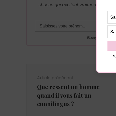
choses qui excitent vraiment les ho
adresse j
Essayez. Vous po
Pa
Navigation
d'article
Article précédent
Que ressent un homme
quand il vous fait un
cunnilingus ?