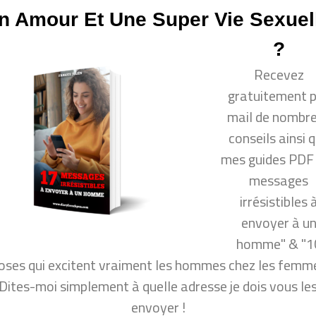
nt plaire aux hommes ? comment draguer un mec ?
n Amour Et Une Super Vie Sexuel
citer un homme ? ou même : comment rendre un homm
mment rendre un homme amoureux ? comment garder u
?
mes pensent vraiment !
Recevez
gratuitement 
mail de nombr
nera le respect de 99.999% des hommes
conseils ainsi 
avec un homme ?
mes guides PDF
De Vous
messages
es ?
irrésistibles 
envoyer à u
ir plus de succès en amour
homme" & "1
oses qui excitent vraiment les hommes chez les femme
per vie sexuelle ?
Dites-moi simplement à quelle adresse je dois vous le
envoyer !
l de nombreux conseils ainsi que mon guide PDF "10