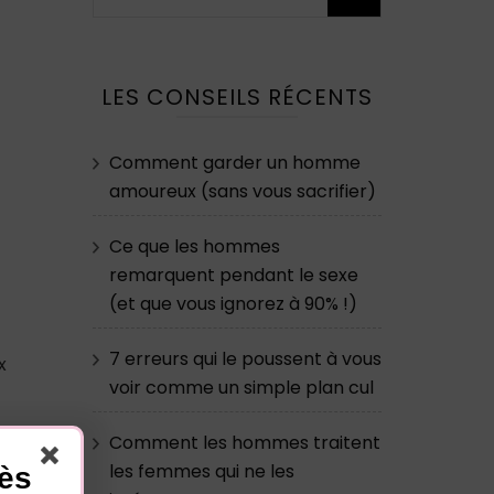
LES CONSEILS RÉCENTS
Comment garder un homme
amoureux (sans vous sacrifier)
Ce que les hommes
remarquent pendant le sexe
(et que vous ignorez à 90% !)
7 erreurs qui le poussent à vous
x
voir comme un simple plan cul
t
Comment les hommes traitent
s
les femmes qui ne les
cès