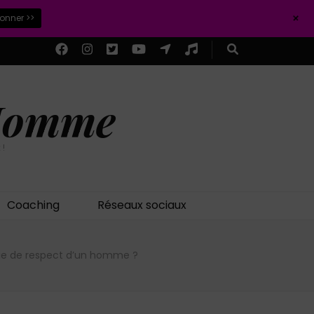
+
ionner >>
 Homme
 !
Coaching
Réseaux sociaux
e de respect d’un homme ?