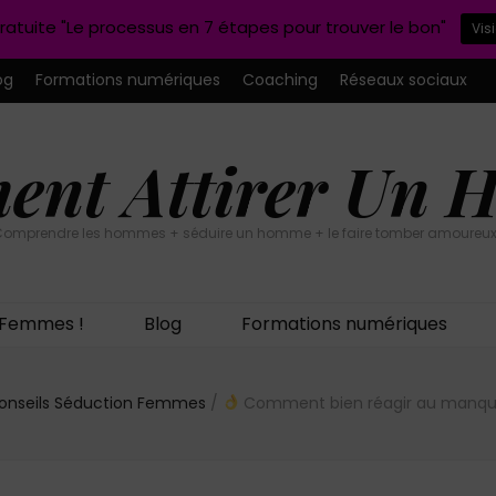
ratuite "Le processus en 7 étapes pour trouver le bon"
Vis
og
Formations numériques
Coaching
Réseaux sociaux
nt Attirer Un
omprendre les hommes + séduire un homme + le faire tomber amoureux
n Femmes !
Blog
Formations numériques
onseils Séduction Femmes
/
Comment bien réagir au manqu