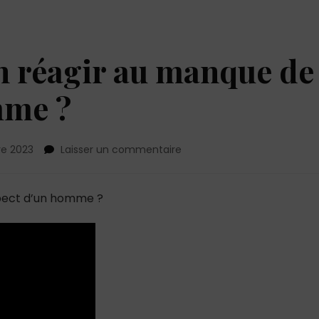
 réagir au manque de
mme ?
sur
e 2023
Laisser un commentaire
Comment
bien
pect d’un homme ?
réagir
au
manque
de
respect
d’un
homme
?