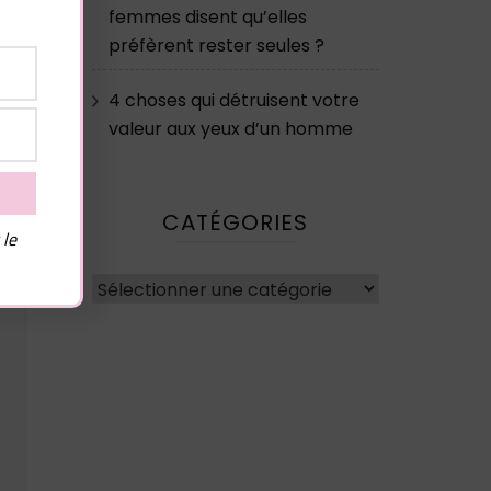
femmes disent qu’elles
préfèrent rester seules ?
4 choses qui détruisent votre
valeur aux yeux d’un homme
CATÉGORIES
 le
Catégories