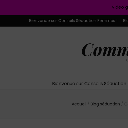
Vidéo g
Bienvenue sur Conseils Séduction Femmes !
Bl
Comme
C
Bienvenue sur Conseils Séductio
Accueil
/
Blog séduction
/
C