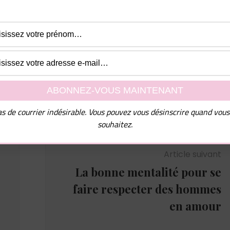
mmes chez les femmes", dites-moi simplement à quelle
e dois vous les envoyer !
uvez vous désinscrire à tout moment.
s de courrier indésirable. Vous pouvez vous désinscrire quand vous
souhaitez.
Article suivant
La bonne mentalité pour se
faire respecter des hommes
en amour