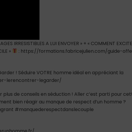
AGES IRRESISTIBLES A LUI ENVOYER » + « COMMENT EXCIT
ILE »
: https://formations.fabricejulien.com/guide-offe
e Garder ! Séduire VOTRE homme idéal en appréciant la
ver-lerencontrer-legarder/
 plus de conseils en séduction ! Aller c’est parti pour cet
nt bien réagir au manque de respect d’un homme ?
grant #manquederespectdanslecouple
tirerunhomme.fr/